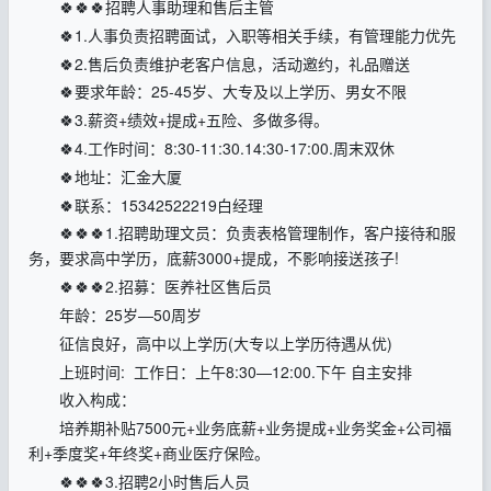
🍀🍀🍀招聘人事助理和售后主管
🍀1.人事负责招聘面试，入职等相关手续，有管理能力优先
🍀2.售后负责维护老客户信息，活动邀约，礼品赠送
🍀要求年龄：25-45岁、大专及以上学历、男女不限
🍀3.薪资+绩效+提成+五险、多做多得。
🍀4.工作时间：8:30-11:30.14:30-17:00.周末双休
🍀地址：汇金大厦
🍀联系：15342522219白经理
🍀🍀🍀1.招聘助理文员：负责表格管理制作，客户接待和服
务，要求高中学历，底薪3000+提成，不影响接送孩子!
🍀🍀🍀2.招募：医养社区售后员
年龄：25岁—50周岁
征信良好，高中以上学历(大专以上学历待遇从优)
上班时间: 工作日：上午8:30—12:00.下午 自主安排
收入构成：
培养期补贴7500元+业务底薪+业务提成+业务奖金+公司福
利+季度奖+年终奖+商业医疗保险。
🍀🍀🍀3.招聘2小时售后人员