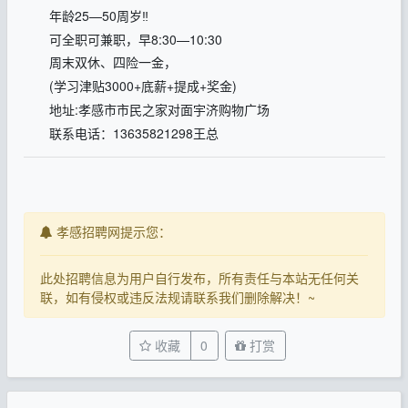
年龄25—50周岁‼️
可全职可兼职，早8:30—10:30
周末双休、四险一金，
(学习津贴3000+底薪+提成+奖金)
地址:孝感市市民之家对面宇济购物广场
联系电话：13635821298王总
孝感招聘网提示您：
此处招聘信息为用户自行发布，所有责任与本站无任何关
联，如有侵权或违反法规请联系我们删除解决！~
收藏
0
打赏