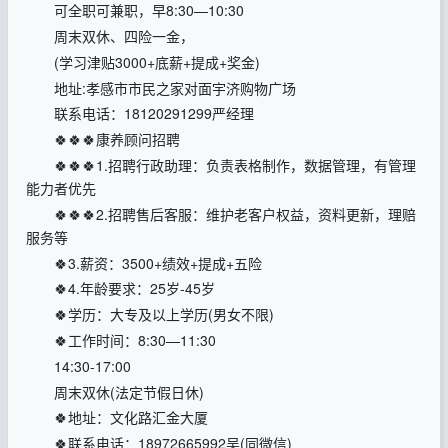
可全职可兼职，早8:30—10:30
周末双休、四险一金，
(学习津贴3000+底薪+提成+奖金)
地址:孝感市市民之家对面宇济购物广场
联系电话：18120291299严经理
🍀🍀🍀康养顾问招聘
🍀🍀🍀1.招聘行政助理：负责表格制作，数据管理，有管理
能力者优先
🍀🍀🍀2.招聘售后客服：维护老客户权益，资料更新，理赔
服务等
🍀3.薪资：3500+绩效+提成+五险
🍀4.年龄要求：25岁-45岁
🍀学历：大专及以上学历(男女不限)
🍀工作时间：8:30—11:30
14:30-17:00
周末双休(法定节假日休)
🍀地址：文化路汇金大厦
🍀联系电话：18972665992吴(同微信)