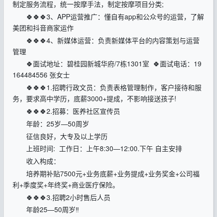
制定服务流程，统一按摩手法，制定按摩项目分类;
🍀🍀🍀3、APP运营推广：懂自有app和公众号的运营，了解
美团和抖音商家运作
🍀🍀🍀4、新媒体运营：负责新媒体平台的内容策划与运营
管理
🍀面试地址：碧桂园新城华府/7栋1301室 🍀面试电话：19
164484556 张女士
🍀🍀🍀1.招聘行政文员：负责表格管理制作，客户接待和服
务，要求高中学历，底薪3000+提成，不影响接送孩子!
🍀🍀🍀2.招募：医养社区宣传员
年龄：25岁—50周岁
征信良好，大专及以上学历
上班时间: 工作日：上午8:30—12:00.下午 自主安排
收入构成：
培养期补贴7500元+业务底薪+业务提成+业务奖金+公司福
利+季度奖+年终奖+商业医疗保险。
🍀🍀🍀3.招聘2小时售后人员
年龄25—50周岁‼️