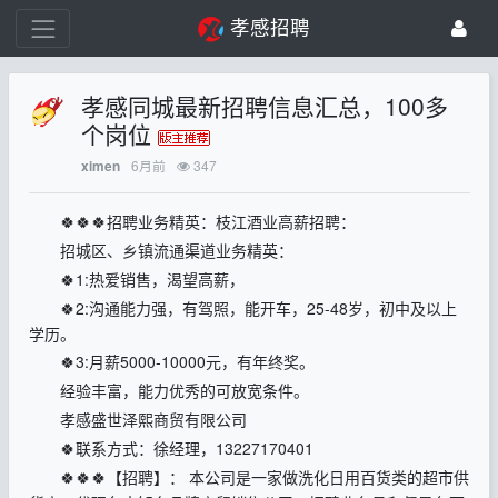
孝感招聘
孝感同城最新招聘信息汇总，100多
个岗位
6月前
347
ximen
🍀🍀🍀招聘业务精英：枝江酒业高薪招聘：
招城区、乡镇流通渠道业务精英：
🍀1:热爱销售，渴望高薪，
🍀2:沟通能力强，有驾照，能开车，25-48岁，初中及以上
学历。
🍀3:月薪5000-10000元，有年终奖。
经验丰富，能力优秀的可放宽条件。
孝感盛世泽熙商贸有限公司
🍀联系方式：徐经理，13227170401
🍀🍀🍀【招聘】： 本公司是一家做洗化日用百货类的超市供