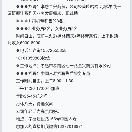
🍀🍀🍀招聘：孝感金兴商贸，公司经营哇哈哈 北冰洋 统一
清篮椰汁系列因业务发展需求，现诚聘
🍀🍀🍀1.司机董销售的3名，
🍀🍀🍀2.业务员8名，女业务员5名
时间自由，底薪+提成+月休四天+年终带薪假，上不封顶，
月收入6000-8000
🍀电话：详询15572555858
18101059888微信
🍀工作地点：孝感市孝南区七一路金兴商贸有限公司
🍀🍀🍀招聘：中国人寿招聘售后服务专员
工作时间自由，上午8:00-11:30
下午14:30-17:00不加班
年龄25-45岁之间
月休八天，待遇双薪
公司年轻活力高氛围好。
地点：孝感建设路163号中国人寿
想加入的直接加我微信13277018971