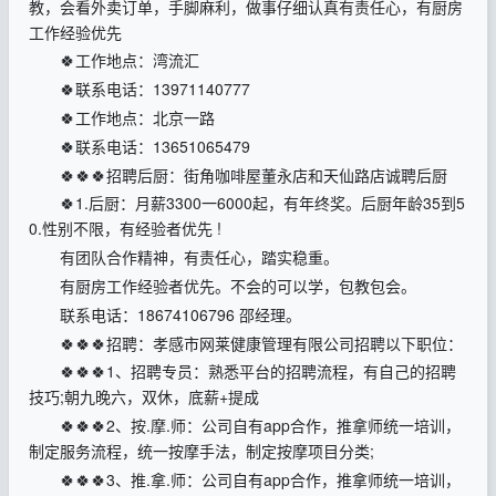
教，会看外卖订单，手脚麻利，做事仔细认真有责任心，有厨房
工作经验优先
🍀工作地点：湾流汇
🍀联系电话：13971140777
🍀工作地点：北京一路
🍀联系电话：13651065479
🍀🍀🍀招聘后厨：街角咖啡屋董永店和天仙路店诚聘后厨
🍀1.后厨：月薪3300一6000起，有年终奖。后厨年龄35到5
0.性别不限，有经验者优先 !
有团队合作精神，有责任心，踏实稳重。
有厨房工作经验者优先。不会的可以学，包教包会。
联系电话：18674106796 邵经理。
🍀🍀🍀招聘：孝感市网莱健康管理有限公司招聘以下职位：
🍀🍀🍀1、招聘专员：熟悉平台的招聘流程，有自己的招聘
技巧;朝九晚六，双休，底薪+提成
🍀🍀🍀2、按.摩.师：公司自有app合作，推拿师统一培训，
制定服务流程，统一按摩手法，制定按摩项目分类;
🍀🍀🍀3、推.拿.师：公司自有app合作，推拿师统一培训，