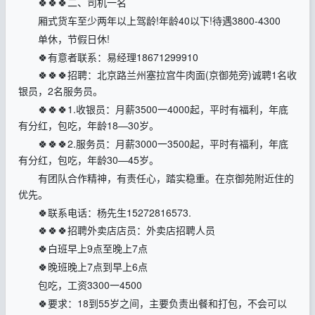
🍀🍀🍀二、司机一名
厢式货车至少两年以上驾龄!年龄40以下!待遇3800-4300
单休，节假日休!
🍀有意者联系：易经理18671299910
🍀🍀🍀招聘：北京路兰州塞拉宫牛肉面(京御苑旁)诚聘1名收
银员，2名服务员。
🍀🍀🍀1.收银员：月薪3500一4000起，平时有福利，年底
有分红，包吃，年龄18—30岁。
🍀🍀🍀2.服务员：月薪3000一3500起，平时有福利，年底
有分红，包吃，年龄30—45岁。
有团队合作精神，有责任心，踏实稳重。在京御苑附近住的
优先。
🍀联系电话：杨先生15272816573.
🍀🍀🍀招聘外卖店店员：外卖店招聘人员
🍀白班早上9点至晚上7点
🍀晚班晚上7点到早上6点
包吃，工资3300一4500
🍀要求：18到55岁之间，主要负责出餐和打包，不会可以