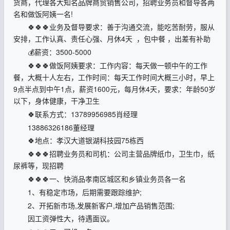
货商，代理各大知名品牌商贸销售公司，招聘业务员和督导各两
名和做饭阿姨一名!
🍀🍀🍀业务及督导要求：善于沟通交流，能吃苦耐劳，服从
安排，工作认真、责任心强、月休4天 ，包中餐 ，出差有补助
💰薪资：3500-5000
🍀🍀🍀做饭阿姨要求：工作内容：每天做一顿中午的工作
餐，大概十人左右，工作时间：每天工作时间大概三小时，早上
9点半点到中午1点，薪资1600元，每月休4天，要求：年龄50岁
以下，身体健康，干净卫生
🍀联系方式：13789956985肖经理
13886326186董经理
🍀地点：孝汉大道银湖科技园75栋西
🍀🍀🍀招聘业务员和司机：公司主营品牌纸巾，卫生巾，纸
尿裤等，现招聘
🍀🍀🍀一、快消品孝南区城区和乡镇业务员各一名
1、有稳定市场，后期需要跟踪维护;
2、开拓新市场,发展新客户,增加产品销售范围;
因工资弹性大，待遇面议。