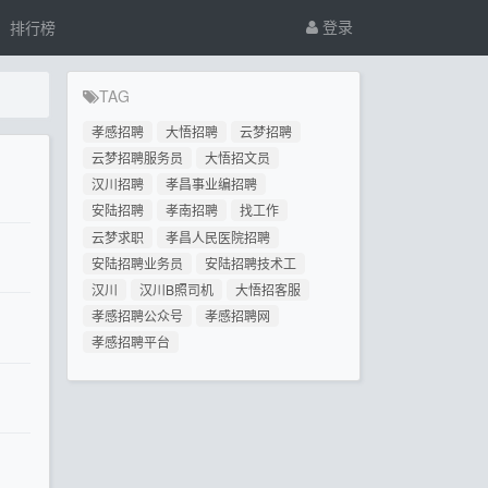
登录
排行榜
TAG
孝感招聘
大悟招聘
云梦招聘
云梦招聘服务员
大悟招文员
汉川招聘
孝昌事业编招聘
安陆招聘
孝南招聘
找工作
云梦求职
孝昌人民医院招聘
安陆招聘业务员
安陆招聘技术工
汉川
汉川B照司机
大悟招客服
孝感招聘公众号
孝感招聘网
孝感招聘平台