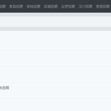
招聘
孝昌招聘
安陆招聘
应城招聘
云梦招聘
汉川招聘
孝感招聘
长白班