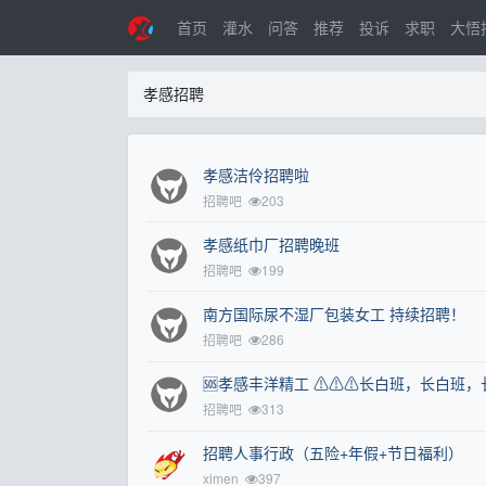
首页
灌水
问答
推荐
投诉
求职
大悟
孝感招聘
孝感洁伶招聘啦
招聘吧
203
孝感纸巾厂招聘晚班
招聘吧
199
南‮国方‬际尿‮湿不‬厂包‮女装‬工 持‮招续‬聘！
招聘吧
286
🆘孝感丰洋精工 ⚠⚠⚠长白班，长白班，
招聘吧
313
招聘人事行政（五险+年假+节日福利）
ximen
397