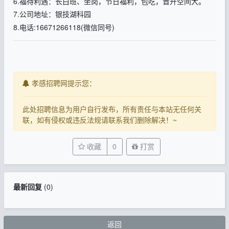
6.福待利遇：长白班、坐岗，节日福‬利，包吃，晋升空‬间大。
7.公司地‬址：银技湖‬科园
8.电话:16671266118(微信同号)
孝感招聘网提示您：
此处招聘信息为用户自行发布，所有责任与本站无任何关
联，如有侵权或违反法规请联系我们删除解决！~
收藏
0
打赏
最新回复
(
0
)
返回