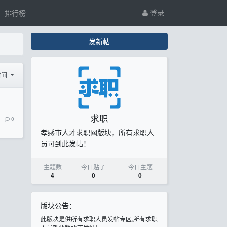
登录
排行榜
发新帖
时间
求职
0
孝感市人才求职网版块，所有求职人
员可到此发帖！
主题数
今日贴子
今日主题
4
0
0
版块公告：
此版块是供所有求职人员发帖专区,所有求职