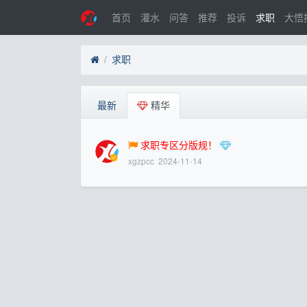
首页
灌水
问答
推荐
投诉
求职
大悟
求职
最新
精华
求职专区分版规！
xgzpcc
2024-11-14