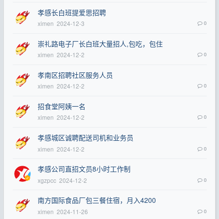
孝感长白班提爱思招聘
ximen
2024-12-3
0
崇礼路电子厂长白班大量招人,包吃，包住
ximen
2024-12-2
0
孝南区招聘社区服务人员
ximen
2024-12-2
0
招食堂阿姨一名
ximen
2024-12-2
0
孝感城区诚聘配送司机和业务员
ximen
2024-12-2
0
孝感公司直招文员8小时工作制
xgzpcc
2024-12-2
0
南方国际食品厂包三餐住宿，月入4200
ximen
2024-11-26
0