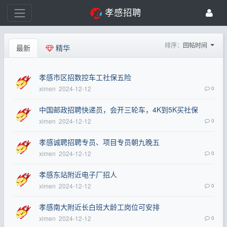
孝感招聘
排序：
回帖时间
最新
精华
孝感市区招数控车工社保五险
ximen
2024-12-12
0
中国邮政招聘快递员，会开三轮车，4K到5K买社保
ximen
2024-12-12
0
孝感诚聘招聘专员、项目专员朝九晚五
ximen
2024-12-12
0
孝感东站附近电子厂招人
ximen
2024-12-12
0
孝感南大附近长白班大龄工岗位可安排
ximen
2024-12-12
0